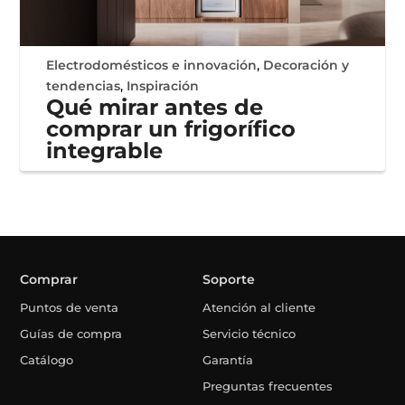
Electrodomésticos e innovación
,
Decoración y
tendencias
,
Inspiración
Qué mirar antes de
comprar un frigorífico
integrable
Comprar
Soporte
Puntos de venta
Atención al cliente
Guías de compra
Servicio técnico
Catálogo
Garantía
Preguntas frecuentes