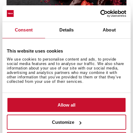
Consent
Details
About
Puedes hacer donuts en tu casa del sabor que quieras y
es otro de los postres estrella con niños. Nosotros
vamos a darte la receta de
la masa
, luego la cobertura
This website uses cookies
depende de tu imaginación y de tu capacidad para
We use cookies to personalise content and ads, to provide
comprar cualquier cosa dulce que quieras ponerle.
social media features and to analyse our traffic. We also share
information about your use of our site with our social media,
Para la masa, mezcla 220 gr de
harina tamizada
con 150
advertising and analytics partners who may combine it with
other information that you’ve provided to them or that they’ve
gr de azúcar, medio sobre de levadura y una pizca de
collected from your use of their services.
sal. A continuación añádele 185 ml de leche, 2 huevos,
30 gr de mantequilla derretida y un poco de esencia de
vainilla.
Allow all
Mezcla la masa y. una vez que esté lista, rellena los
moldes de donut
o, si no tienes molde, puedes usar
Customize
vasos de distinto tamaño, tapones, etc. Después tienes
que hornear la masa unos 10 min a 200º.