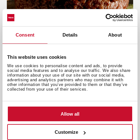
Consent
Details
About
This website uses cookies
We use cookies to personalise content and ads, to provide
social media features and to analyse our traffic. We also share
Έμπνευση
,
Συμβουλές
,
Μαγείρεμα
information about your use of our site with our social media,
advertising and analytics partners who may combine it with
Ζουμερό κρέας στο φούρνο; Μάθετε τα
other information that you’ve provided to them or that they’ve
μυστικά του!
collected from your use of their services.
Ιούν 9, 2022
Allow all
Customize