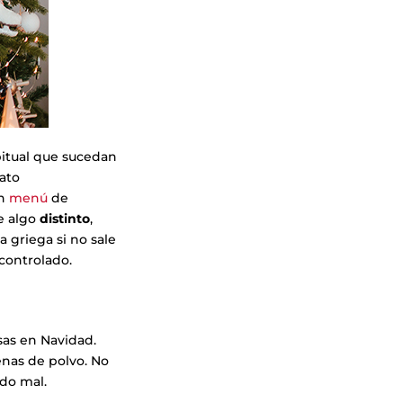
bitual que sucedan
lato
un
menú
de
e algo
distinto
,
 griega si no sale
 controlado.
sas en Navidad.
enas de polvo. No
odo mal.