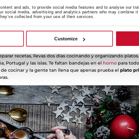
ahorrarte disgustos. Prepara en la medida de lo posible lo que 
ntent and ads, to provide social media features and to analyse our tra
our social media, advertising and analytics partners who may combine it 
a mesa. Ten a mano y limpio el menaje de cocina y la vajilla. S
they’ve collected from your use of their services.
ques con los platos. Un horno que no conoces mucho te la pued
a correr riesgos. Hay que intentar minimizar las situaciones di
Customize
gran festín
reparar recetas, llevas dos días cocinando y organizando plato
, Portugal y las islas. Te faltan bandejas en el
horno
para todo
o de cocinar y la gente tan llena que apenas prueba el
plato pr
ras.