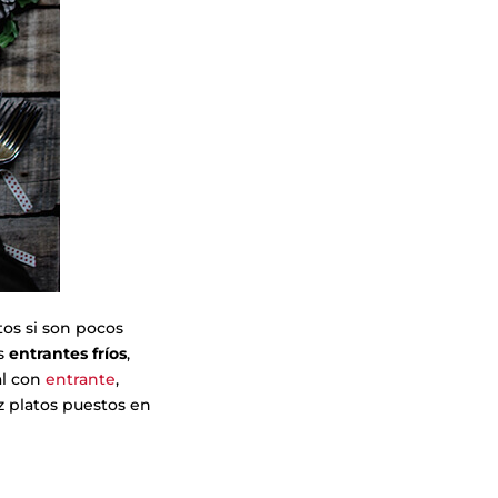
tos si son pocos
os
entrantes fríos
,
l con
entrante
,
ez platos puestos en