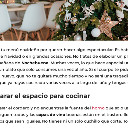
tu menú navideño por querer hacer algo espectacular. Es ha
de Navidad o en grandes ocasiones. No trates de elaborar un p
mañana de
Nochebuena
. Muchas veces, lo que hace especial 
un plato que solo consumes una vez al año. Si el cuerpo te pid
e
nuevo, que no te quitará mucho tiempo y no será una tragedia
que ya hayas cocinado varias veces a lo largo del año y tengas
arar el espacio para cocinar
rar el cordero y no encuentras la fuente del
horno
que solo u
eguen todos y las
copas de vino
buenas están en el trastero ll
os que sean iguales. No tienes ni un solo cuchillo que corte. T