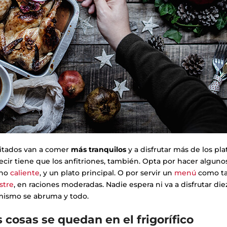
nvitados van a comer
más tranquilos
y a disfrutar más de los pla
ecir tiene que los anfitriones, también. Opta por hacer algun
uno
caliente
, y un plato principal. O por servir un
menú
como ta
stre
, en raciones moderadas. Nadie espera ni va a disfrutar di
 mismo se abruma y todo.
s cosas se quedan en el frigorífico