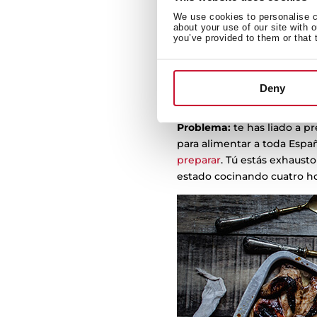
Solución:
pla-ni-fi-ca para 
We use cookies to personalise co
about your use of our site with 
cocinar y para que pongáis l
you’ve provided to them or that 
en tu cocina, no te compli
demasiado especial como par
Deny
3. El innecesario 
Problema:
te has liado a p
para alimentar a toda España
preparar
. Tú estás exhaust
estado cocinando cuatro ho