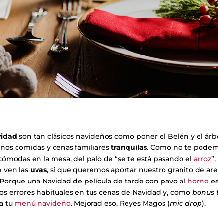
vidad
son tan clásicos navideños como poner el Belén y el árb
enos comidas y cenas familiares
tranquilas
. Como no te podem
cómodas en la mesa, del palo de “se te está pasando el
arroz
”,
e ven las
uvas
, sí que queremos aportar nuestro granito de are
Porque una Navidad de película de tarde con pavo al
horno
es
os errores habituales en tus cenas de Navidad y, como
bonus 
ra tu
menú navideño
. Mejorad eso, Reyes Magos (
mic drop
).