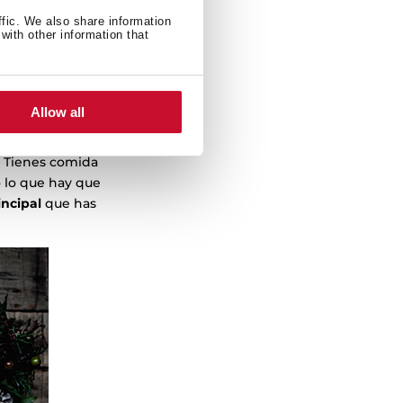
necesitas para
ffic. We also share information
with other information that
i no vas a cocinar
e liar en un día
fíciles.
Allow all
s. Tienes comida
 lo que hay que
incipal
que has